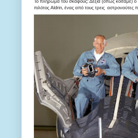
Το πλήρωμα του σκάφους: Δεξιά (όπως κοιτάμε) ο κ
πιλότος Aldrin, ένας από τους τρεις αστροναύτες π