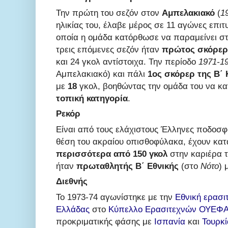
Την πρώτη του σεζόν στον
Αμπελακιακό
(
1
ηλικίας του, έλαβε μέρος σε 11 αγώνες επιτ
οποία η ομάδα κατόρθωσε να παραμείνει στη
τρεις επόμενες σεζόν ήταν
πρώτος σκόρερ
και 24 γκολ αντίστοιχα. Την περίοδο
1971-1
Αμπελακιακό) και πάλι
1ος σκόρερ της Β΄
με
18
γκολ, βοηθώντας την ομάδα του να κα
τοπική κατηγορία
.
Ρεκόρ
Είναι από τους ελάχιστους Έλληνες ποδοσφα
θέση του ακραίου οπισθοφύλακα, έχουν κα
περισσότερα από 150 γκολ
στην καριέρα τ
ήταν
πρωταθλητής Β΄ Εθνικής
(στο
Νότο
) 
Διεθνής
Το 1973-74 αγωνίστηκε με την
Εθνική ερασι
Ελλάδας
στο
Κύπελλο Ερασιτεχνών ΟΥΕΦ
προκριματικής φάσης με
Ισπανία
και
Τουρκί