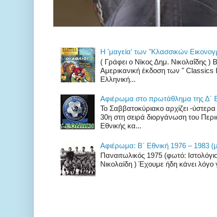
Η 'μαγεία' των "Κλασσικών Εικονο
( Γράφει ο Νίκος Δημ. Νικολαΐδης 
Αμερικανική έκδοση των " Classics Il
Ελληνική...
Αφιέρωμα στο πρωτάθλημα της Δ΄ 
Το Σαββατοκύριακο αρχίζει -ύστερ
30η στη σειρά διοργάνωση του Περ
Εθνικής κα...
Αφιέρωμα: Β΄ Εθνική 1976 – 1983 (μ
Παναιτωλικός 1975 (φωτό: Ιστολόγιο
Νικολαίδη ) Έχουμε ήδη κάνει λόγο γ