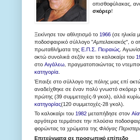
οπισθοφύλακας, αν
σκόρερ
!
Ξεκίνησε τον αθλητισμό το
1966
(σε ηλικία 
ποδοσφαιρικό σύλλογο "
Αμπελακιακός
", ο 
πρωταθλήματα της
Ε.Π.Σ. Πειραιώς
. Αγωνίσ
οκτώ συνολικά σεζόν και το καλοκαίρι του
1
στο
Αιγάλεω
, πραγματοποιώντας το ντεμπο
κατηγορία
.
Έπαιξε στο σύλλογο της πόλης μας επί οκτ
αναδείχθηκε σε έναν πολύ γνωστό σκόρερ 
πρώτης (39 συμμετοχές-9 γκολ), αλλά κυρί
κατηγορίας
(120 συμμετοχές-28 γκολ).
Το καλοκαίρι του
1982
μεταπήδησε στον
Αία
αργότερα τερμάτισε την πλούσια ποδοσφαιρ
φορώντας τα χρώματα της
Φλόγας Περιστερ
Επιτεύγματα σε προσωπικό επίπεδο